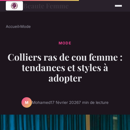
Beaute Femme
Accueil
›
Mode
MODE
Colliers ras de cou femme :
tendances et styles à
adopter
Mohamed
17 février 2026
7 min de lecture
M