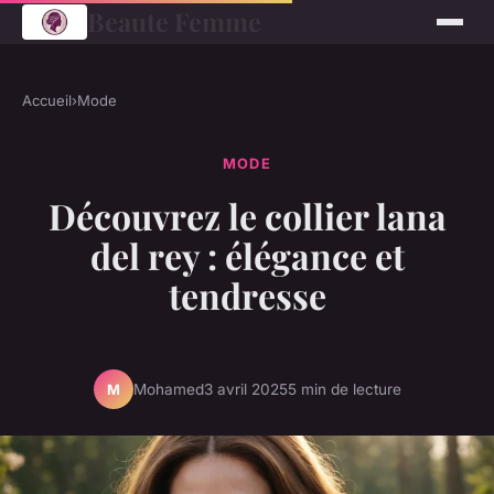
Beaute Femme
Accueil
›
Mode
MODE
Découvrez le collier lana
del rey : élégance et
tendresse
Mohamed
3 avril 2025
5 min de lecture
M