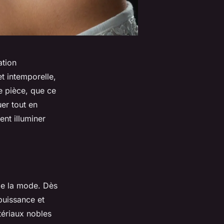
ation
t intemporelle,
e pièce, que ce
uer tout en
nt illuminer
 de la mode. Dès
 puissance et
tériaux nobles