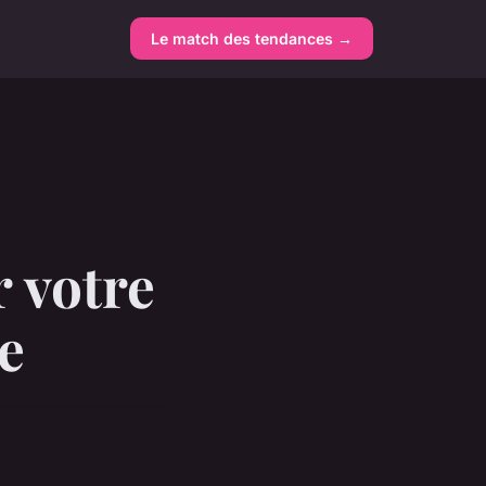
Le match des tendances →
r votre
e