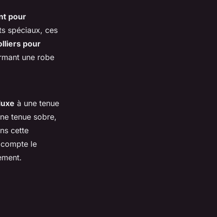
nt pour
ts spéciaux, ces
lliers pour
rmant une robe
 luxe
à une tenue
une tenue sobre,
ns cette
compte le
ement.