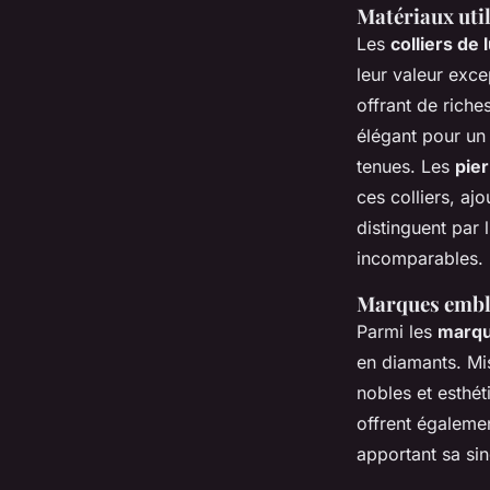
Matériaux util
Les
colliers de 
leur valeur exce
offrant de riche
élégant pour u
tenues. Les
pie
ces colliers, aj
distinguent par 
incomparables.
Marques emblé
Parmi les
marque
en diamants. Mi
nobles et esthé
offrent égalem
apportant sa sing