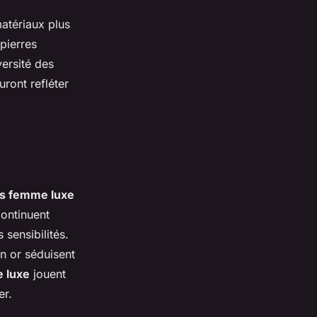
atériaux plus
pierres
versité des
ront refléter
rs femme luxe
continuent
 sensibilités.
en or séduisent
e luxe
jouent
er.