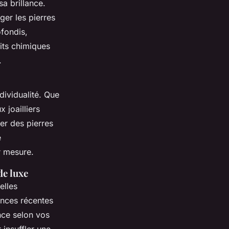
a brillance.
ger les pierres
fondis,
uits chimiques
.
dividualité. Que
 joailliers
er des pierres
e
r mesure.
de luxe
elles
ances récentes
nce selon vos