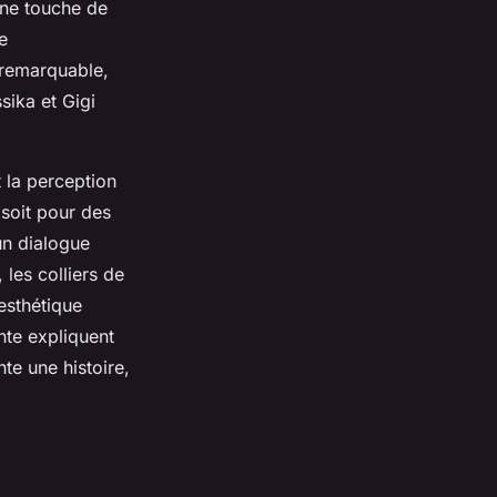
 une touche de
e
 remarquable,
sika et Gigi
t la perception
 soit pour des
un dialogue
 les colliers de
esthétique
nte expliquent
e une histoire,