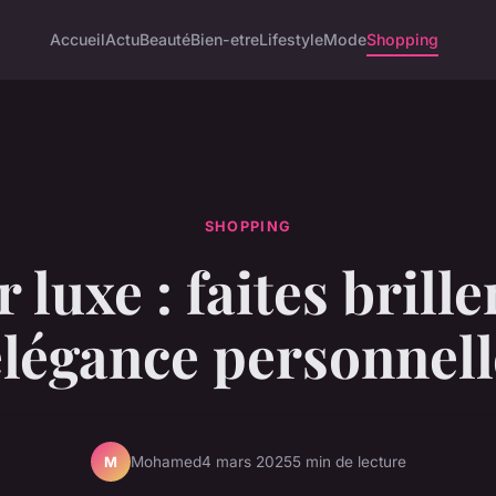
Accueil
Actu
Beauté
Bien-etre
Lifestyle
Mode
Shopping
SHOPPING
r luxe : faites brille
élégance personnell
Mohamed
4 mars 2025
5 min de lecture
M