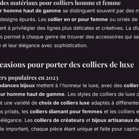
des matériaux pour colliers homme et femme
our homme haut de gamme
se distinguent souvent par des m
 designs épurés. Les
collier en or pour femme
ou ornés de 
nt à privilégier des lignes plus délicates et créatives. La di
és permet à chaque genre de trouver des accessoires qui sau
é et leur élégance avec sophistication.
ccasions pour porter des colliers de luxe
iers populaires en 2023
ndances bijoux
mettent à l'honneur le luxe, avec des
collie
pour homme haut de gamme
. Les styles de colliers de luxe 
nt une variété de
choix de colliers luxe
adaptés à différentes
s prisés, les
colliers diamant pour femmes
et les colliers 
t élégance. Les
colliers de créateurs
et
bijoux artisanaux d
e important, chaque pièce étant unique et faite pour captiv