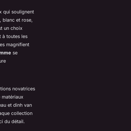
x qui soulignent
 blanc et rose,
t un choix
 à toutes les
es magnifient
gamme
se
ure
tions novatrices
e matériaux
eau et dinh van
aque collection
i du détail.