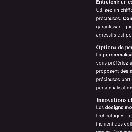
Entretenir un co
Utilisez un chif
précieuses.
Con
garantissant que
agressifs qui po
Options de per
La
personnalisa
vous préfériez a
proposent des s
précieuses partic
personnalisatio
Innovations et
Les
designs mod
technologies, p
incluent des col