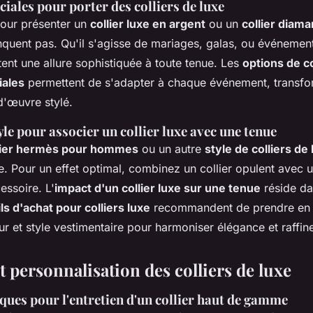
iales pour porter des colliers de luxe
our présenter un
collier luxe en argent
ou un
collier diama
uent pas. Qu'il s'agisse de mariages, galas, ou événemen
ent une allure sophistiquée à toute tenue. Les
options de co
iales
permettent de s'adapter à chaque événement, transfo
d'œuvre stylé.
yle pour associer un collier luxe avec une tenue
lier hermès pour hommes
ou un autre
style de colliers de
e. Pour un effet optimal, combinez un collier opulent avec 
essoire. L'
impact d'un collier luxe sur une tenue
réside da
s d'achat pour colliers luxe
recommandent de prendre en 
ur et style vestimentaire pour harmoniser élégance et raffin
t personnalisation des colliers de luxe
ques pour l'entretien d'un collier haut de gamme