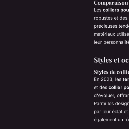
Comparaison 
Les
colliers p
robustes et des
précieuses tende
matériaux utilis
leur personnalit
Styles et o
Styles de coll
En 2023, les
te
et des
collier 
d'évoluer, offra
Parmi les design
par leur éclat e
également un rôl