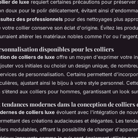
llier de luxe
requiert certaines précautions pour préserver s
fon doux pour le polir délicatement, évitant ainsi d'endomma
sultez des professionnels
pour des nettoyages plus appro
 votre collier conserve son éclat d'origine. Évitez les prod
urraient altérer les matériaux nobles comme l'or ou l'argent
sonnalisation disponibles pour les colliers
tion de colliers de luxe
offre un moyen d'exprimer votre in
jouter vos initiales ou choisir un design unique, de nombreux
ervices de personnalisation. Certains permettent d'incorpor
ulières, ajustant ainsi le bijou à votre style personnel. Cett
n s’étend aux colliers pour hommes, garantissant un look su
 tendances modernes dans la conception de colliers 
ernes de colliers luxe
évoluent avec l'intégration de nouv
ermettant des créations audacieuses et élégantes. Les tend
liers modulables, offrant la possibilité de changer d'appare