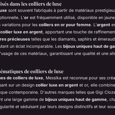
isés dans les colliers de luxe
luxe
sont souvent fabriqués à partir de matériaux prestigieu
ptionnelle. L'
or
est fréquemment utilisé, disponible en jaune,
s variations pour les
colliers en or pour femme
. L'
argent
es
n
collier luxe en argent
, apportant une touche de raffinement
rres précieuses
telles que les diamants, saphirs et émeraud
outant un éclat incomparable. Les
bijoux uniques haut de 
l'usage de ces matériaux, garantissant une qualité et une all
matiques de colliers de luxe
s de colliers de luxe
, Messika est reconnue pour ses créa
sant sur un design
collier luxe en argent
et or, elle combin
tique contemporaine. D'autres marques telles que Gigi Cloz
ent une large gamme de
bijoux uniques haut de gamme
, ch
ularité et séduisant par leurs designs distinctifs et leur souc